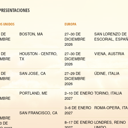
 PRESENTACIONES
OS UNIDOS
EUROPA
 DE
BOSTON, MA
27–30 DE
SAN LORENZO DE
EMBRE
DICIEMBRE
ESCORIAL, ESPA
2026
 DE
HOUSTON - CENTRO,
27–30 DE
VIENA, AUSTRIA
EMBRE
TX
DICIEMBRE
2026
 DE
SAN JOSE, CA
27–29 DE
ÚDINE, ITALIA
EMBRE
DICIEMBRE
2026
PORTLAND, ME
2–10 DE ENERO
TORINO, ITALIA
EMBRE
2027
3–6 DE ENERO
ROMA-OPERA, ITA
SAN FRANCISCO, CA
2027
EMBRE
8–17 DE ENERO
LONDRES, REINO
3 DE
2027
UNIDO