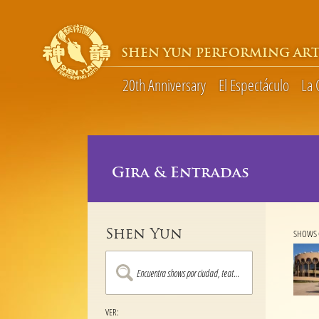
SHEN YUN PERFORMING ART
20th Anniversary
El Espectáculo
La
Gira & Entradas
Shen Yun
SHOWS C
VER: