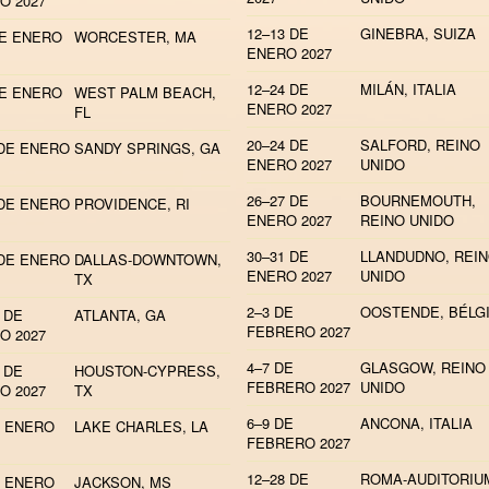
O 2027
12–13 DE
GINEBRA, SUIZA
DE ENERO
WORCESTER, MA
ENERO 2027
12–24 DE
MILÁN, ITALIA
DE ENERO
WEST PALM BEACH,
ENERO 2027
FL
20–24 DE
SALFORD, REINO
 DE ENERO
SANDY SPRINGS, GA
ENERO 2027
UNIDO
26–27 DE
BOURNEMOUTH,
 DE ENERO
PROVIDENCE, RI
ENERO 2027
REINO UNIDO
30–31 DE
LLANDUDNO, REI
 DE ENERO
DALLAS-DOWNTOWN,
ENERO 2027
UNIDO
TX
2–3 DE
OOSTENDE, BÉLG
 DE
ATLANTA, GA
FEBRERO 2027
O 2027
4–7 DE
GLASGOW, REINO
 DE
HOUSTON-CYPRESS,
FEBRERO 2027
UNIDO
O 2027
TX
6–9 DE
ANCONA, ITALIA
E ENERO
LAKE CHARLES, LA
FEBRERO 2027
12–28 DE
ROMA-AUDITORIU
E ENERO
JACKSON, MS