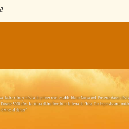
n?
clásica china y música de primer nivel, establecida en Nueva York. Presenta danza clásica c
Durante 5000 años, la cultura divina floreció en la tierra de China. Con impresionante mús
 divinos al danzar”.