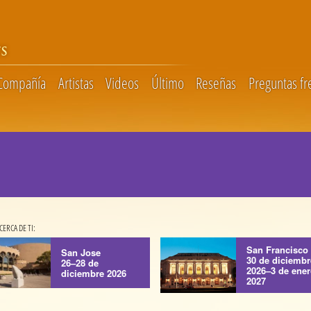
S
 Compañía
Artistas
Videos
Último
Reseñas
Preguntas fr
ERCA DE TI:
San Francisco
San Jose
30 de diciembr
26–28 de
2026–3 de ene
diciembre 2026
2027