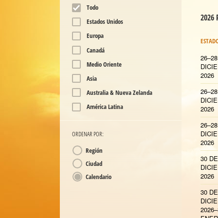
Todo
2026
Estados Unidos
Europa
ESTAD
Canadá
26–28
Medio Oriente
DICI
2026
Asia
26–28
Australia & Nueva Zelanda
DICI
América Latina
2026
26–28
DICI
ORDENAR POR:
2026
Región
30 DE
Ciudad
DICI
2026
Calendario
30 DE
DICI
2026–