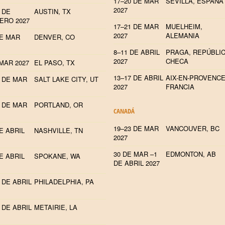
17–20 DE MAR
SEVILLA, ESPAÑA
2027
 DE
AUSTIN, TX
ERO 2027
17–21 DE MAR
MUELHEIM,
2027
ALEMANIA
DE MAR
DENVER, CO
8–11 DE ABRIL
PRAGA, REPÚBLI
2027
CHECA
MAR 2027
EL PASO, TX
13–17 DE ABRIL
AIX-EN-PROVENCE
4 DE MAR
SALT LAKE CITY, UT
2027
FRANCIA
4 DE MAR
PORTLAND, OR
CANADÁ
19–23 DE MAR
VANCOUVER, BC
E ABRIL
NASHVILLE, TN
2027
30 DE MAR –1
EDMONTON, AB
E ABRIL
SPOKANE, WA
DE ABRIL 2027
 DE ABRIL
PHILADELPHIA, PA
 DE ABRIL
METAIRIE, LA