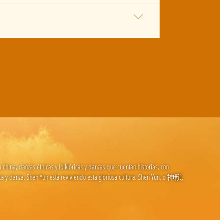
hina, danzas étnicas y folklóricas y danzas que cuentan historias, con
ica y danza, Shen Yun está reviviendo esta gloriosa cultura. Shen Yun, o 神韻,