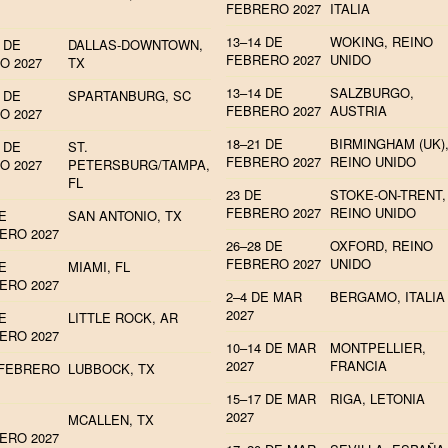
FEBRERO 2027
ITALIA
13–14 DE
WOKING, REINO
 DE
DALLAS-DOWNTOWN,
FEBRERO 2027
UNIDO
O 2027
TX
13–14 DE
SALZBURGO,
 DE
SPARTANBURG, SC
FEBRERO 2027
AUSTRIA
O 2027
18–21 DE
BIRMINGHAM (UK)
 DE
ST.
FEBRERO 2027
REINO UNIDO
O 2027
PETERSBURG/TAMPA,
FL
23 DE
STOKE-ON-TRENT,
FEBRERO 2027
REINO UNIDO
E
SAN ANTONIO, TX
ERO 2027
26–28 DE
OXFORD, REINO
FEBRERO 2027
UNIDO
E
MIAMI, FL
ERO 2027
2–4 DE MAR
BERGAMO, ITALIA
2027
E
LITTLE ROCK, AR
ERO 2027
10–14 DE MAR
MONTPELLIER,
2027
FRANCIA
 FEBRERO
LUBBOCK, TX
15–17 DE MAR
RIGA, LETONIA
2027
MCALLEN, TX
ERO 2027